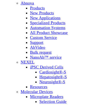
Abnova
Products
New Products
New Applications
Specialized Products
Automation Systems
All Product Showcase
Custom Service
Support
AbVideo
Bulk request
NanoAb™ service
NEXEL
iPSC Derived Cells
Cardiosight®-S
Hepatosight®-S
Neurosight®-S
Resources
Molecular Devices
Microplate Readers
Selection Guide