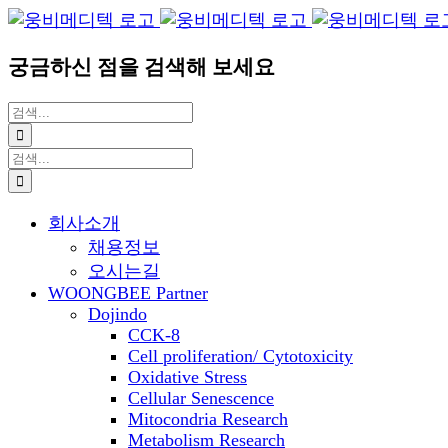
Blogger
YouTube
Facebook
콘
이
텐
메
궁금하신 점을 검색해 보세요
츠
일
로
검
건
색:
너
검
뛰
색:
기
회사소개
채용정보
오시는길
WOONGBEE Partner
Dojindo
CCK-8
Cell proliferation/ Cytotoxicity
Oxidative Stress
Cellular Senescence
Mitocondria Research
Metabolism Research