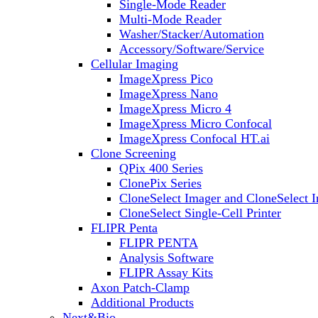
Single-Mode Reader
Multi-Mode Reader
Washer/Stacker/Automation
Accessory/Software/Service
Cellular Imaging
ImageXpress Pico
ImageXpress Nano
ImageXpress Micro 4
ImageXpress Micro Confocal
ImageXpress Confocal HT.ai
Clone Screening
QPix 400 Series
ClonePix Series
CloneSelect Imager and CloneSelect 
CloneSelect Single-Cell Printer
FLIPR Penta
FLIPR PENTA
Analysis Software
FLIPR Assay Kits
Axon Patch-Clamp
Additional Products
Next&Bio